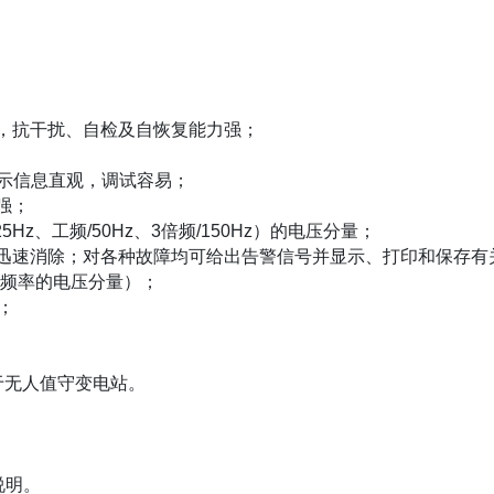
，抗干扰、自检及自恢复能力强；
显示信息直观，调试容易；
强；
5Hz、工频/50Hz、3倍频/150Hz）的电压分量；
迅速消除；对各种故障均可给出告警信号并显示、打印和保存有
种频率的电压分量）；
；
于无人值守变电站。
说明。