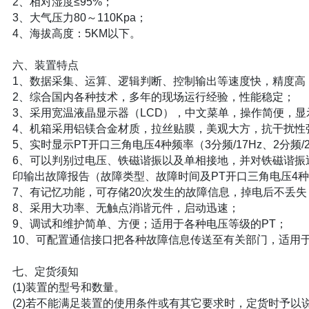
2、相对湿度≤95%；
3、大气压力80～110Kpa；
4、海拔高度：5KM以下。
六、装置特点
1、数据采集、运算、逻辑判断、控制输出等速度快，精度高
2、综合国内各种技术，多年的现场运行经验，性能稳定；
3、采用宽温液晶显示器（LCD），中文菜单，操作简便，
4、机箱采用铝镁合金材质，拉丝贴膜，美观大方，抗干扰性
5、实时显示PT开口三角电压4种频率（3分频/17Hz、2分频/2
6、可以判别过电压、铁磁谐振以及单相接地，并对铁磁谐振
印输出故障报告（故障类型、故障时间及PT开口三角电压4
7、有记忆功能，可存储20次发生的故障信息，掉电后不丢失
8、采用大功率、无触点消谐元件，启动迅速；
9、调试和维护简单、方便；适用于各种电压等级的PT；
10、可配置通信接口把各种故障信息传送至有关部门，适用
七、定货须知
(1)装置的型号和数量。
(2)若不能满足装置的使用条件或有其它要求时，定货时予以